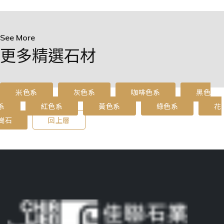
See More
更多精選石材
米色系
灰色系
咖啡色系
黑色
系
紅色系
黃色系
綠色系
花
崗石
回上層