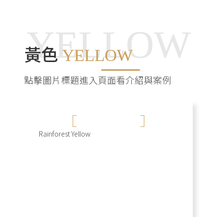
YELLOW
黃色
YELLOW
點擊圖片標題進入頁面看介紹與案例
夏沐漱石 (黃)
Rainforest Yellow
+