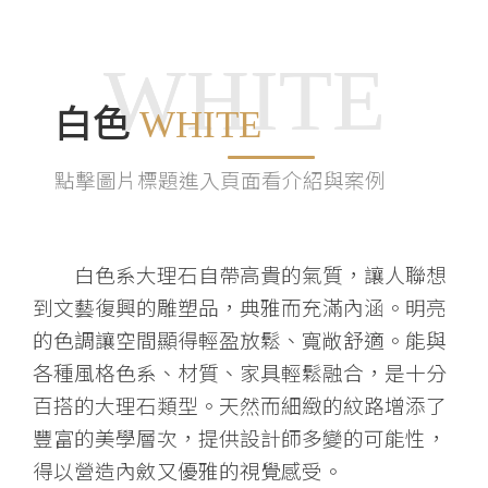
WHITE
白色
WHITE
點擊圖片標題進入頁面看介紹與案例
白色系大理石自帶高貴的氣質，讓人聯想
到文藝復興的雕塑品，典雅而充滿內涵。明亮
的色調讓空間顯得輕盈放鬆、寬敞舒適。能與
各種風格色系、材質、家具輕鬆融合，是十分
百搭的大理石類型。天然而細緻的紋路增添了
豐富的美學層次，提供設計師多變的可能性，
得以營造內斂又優雅的視覺感受。