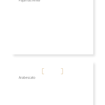
Pajamas White
+
大花白
Arabescato
+