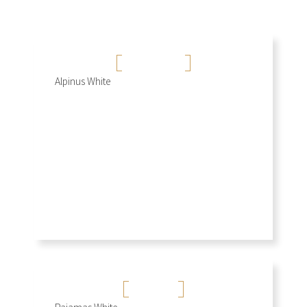
行雲流水
Alpinus White
+
千層玉