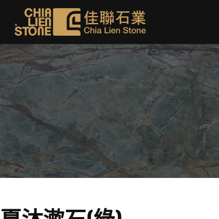
夏沐漱石(綠)