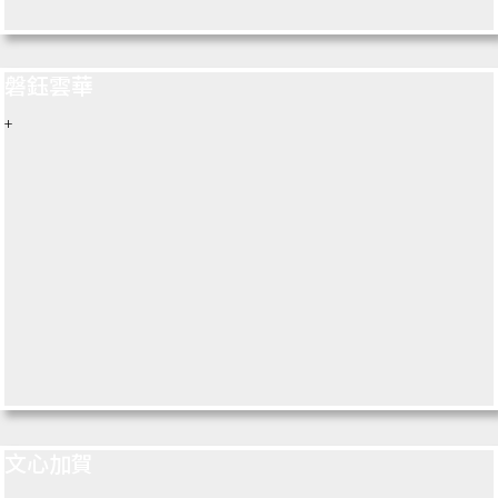
磐鈺雲華
+
文心加賀