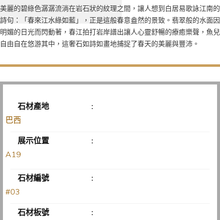
美麗的碧綠色潺潺流淌在岩石狀的紋理之間，讓人想到白居易歌詠江南的
詩句：「春來江水綠如藍」，正是這般春意盎然的景致。翡翠般的水面因
明媚的日光而閃動著，春江拍打岩岸譜出讓人心靈舒暢的療癒樂聲，魚兒
自由自在悠游其中，這奢石如詩如畫地捕捉了春天的美麗與豐沛。
石材產地
:
巴西
展示位置
:
A19
石材編號
:
#03
石材板號
: