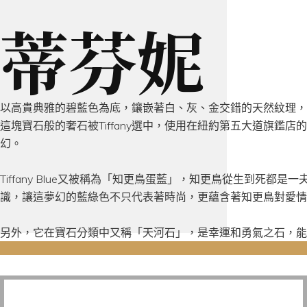
蒂芬妮
以高貴典雅的碧藍色為底，鑲嵌著白、灰、金交錯的天然紋理，
這塊寶石般的奢石被Tiffany選中，使用在紐約第五大道旗鑑店的咖啡
幻。
Tiffany Blue又被稱為「知更鳥蛋藍」，知更鳥從生到死
識，讓這夢幻的藍綠色不只代表著時尚，更蘊含著知更鳥對愛情
另外，它在寶石分類中又稱「天河石」，是幸運和勇氣之石，能