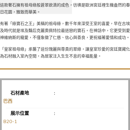
這款奢石擁有祖母綠般蒼翠欲滴的成色，彷彿是歐洲宮廷裡生機盎然的春
日花園，雅致而華美。
有著「綠寶石之王」美稱的祖母綠，數千年來深受王室的喜愛，早在古埃
及時代就是埃及豔后克麗奧佩特拉最迷戀的寶石。在神話中，它更受到愛
神維納斯的寵愛，不僅象徵了仁慈、信心與善良，更祝福著愛情和成功。
「皇家祖母綠」承襲了這份瑰麗與尊貴的翠綠，讓皇室珍愛的宮廷寶藏化
為石材融入室內空間，為居家注入生生不息的幸福能量。
石材產地
:
巴西
展示位置
:
B20-1